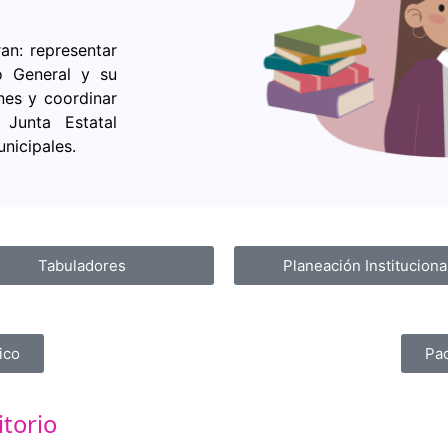
an: representar
jo General y su
ones y coordinar
 Junta Estatal
unicipales.
Tabuladores
Planeación Instituciona
ico
Pa