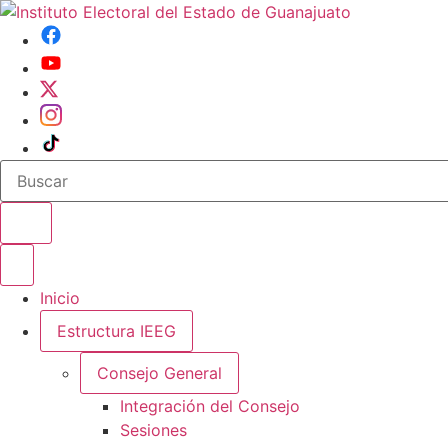
Buscar en el sitio
Abrir o cerrar menu
Inicio
Estructura IEEG
Consejo General
Integración del Consejo
Sesiones