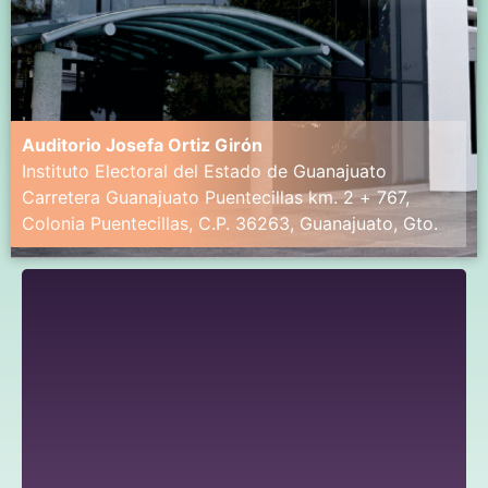
Auditorio Josefa Ortiz Girón
Instituto Electoral del Estado de Guanajuato
Carretera Guanajuato Puentecillas km. 2 + 767,
Colonia Puentecillas, C.P. 36263, Guanajuato, Gto.
Aeropuerto Internacional de
El Aeropuerto Internacional
Guanajuato.
de Guanajuato (IATA: BJX, OACI: MMLO)
está ubicado en el municipio de Silao,
en el estado de Guanajuato, México,