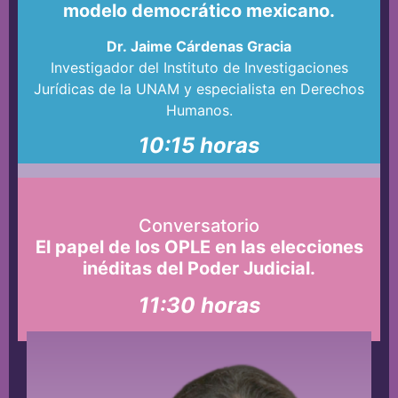
modelo democrático mexicano.
Dr. Jaime Cárdenas Gracia
Investigador del Instituto de Investigaciones
Jurídicas de la UNAM y especialista en Derechos
Humanos.
10:15 horas
Conversatorio
El papel de los OPLE en las elecciones
inéditas del Poder Judicial.
11:30 horas