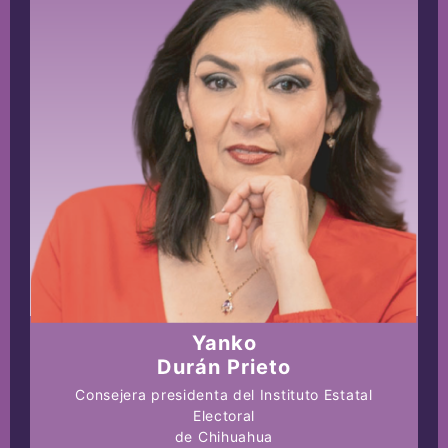
Yanko
Durán Prieto
Consejera presidenta del Instituto Estatal
Electoral
de Chihuahua