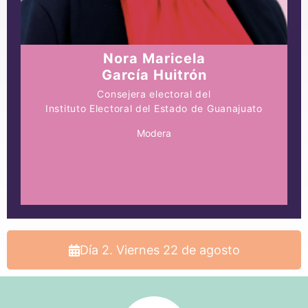
Nora Maricela
García Huitrón
Consejera electoral del
Instituto Electoral del Estado de Guanajuato
Modera
Día 2. Viernes 22 de agosto