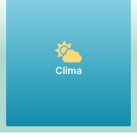
El clima en Guanajuato es semicálido, con
ocasional viento por las tardes.
Durante el mes de agosto de 2025,
Guanajuato experimentará temperaturas
Clima
mínimas de 12°C y máximas de hasta 24°C.
Si bien es verdad que el clima será
agradable, es una buena idea contar con algo
de ropa abrigadora y ligera.