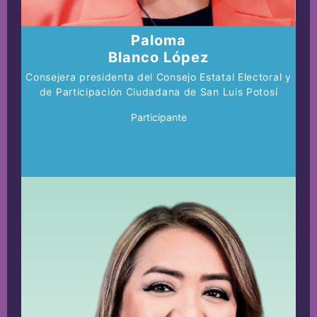
Paloma
Blanco López
Consejera presidenta del Consejo Estatal Electoral y
de Participación Ciudadana de San Luis Potosí
Participante