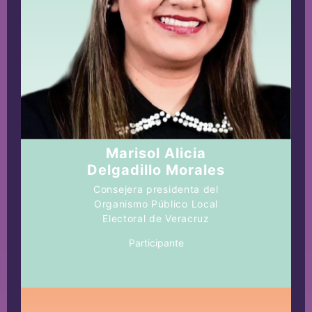
Marisol Alicia
Delgadillo Morales
Consejera presidenta del
Organismo Público Local
Electoral de Veracruz
Participante