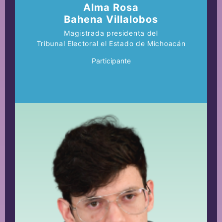
Alma Rosa
Bahena Villalobos
Magistrada presidenta del
Tribunal Electoral el Estado de Michoacán
Participante