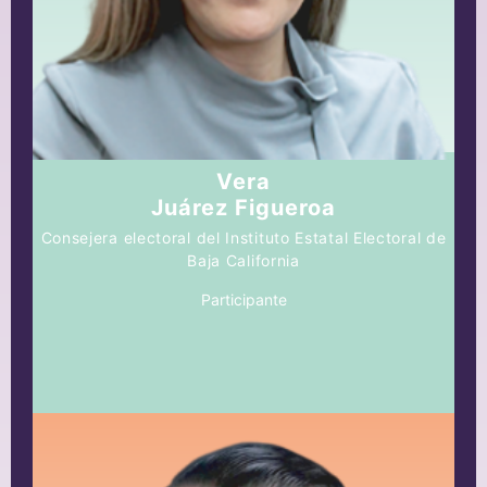
Vera
Juárez Figueroa
Consejera electoral del Instituto Estatal Electoral de
Baja California
Participante