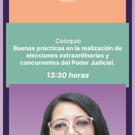
Modera
Coloquio
Buenas prácticas en la realización de
elecciones extraordinarias y
concurrentes del Poder Judicial.
13:30 horas