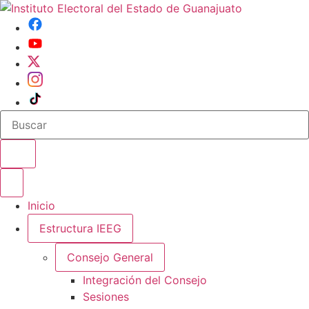
Buscar en el sitio
Abrir o cerrar menu
Inicio
Estructura IEEG
Consejo General
Integración del Consejo
Sesiones