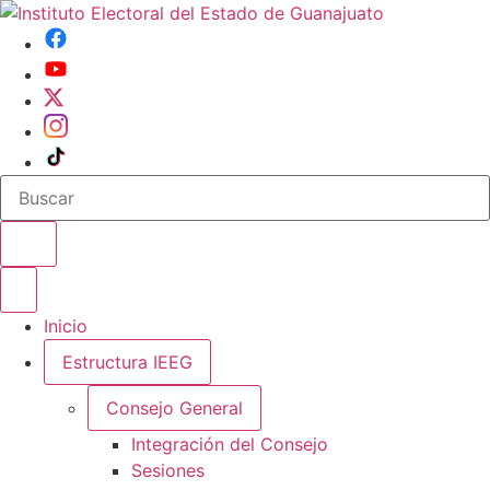
Buscar en el sitio
Abrir o cerrar menu
Inicio
Estructura IEEG
Consejo General
Integración del Consejo
Sesiones