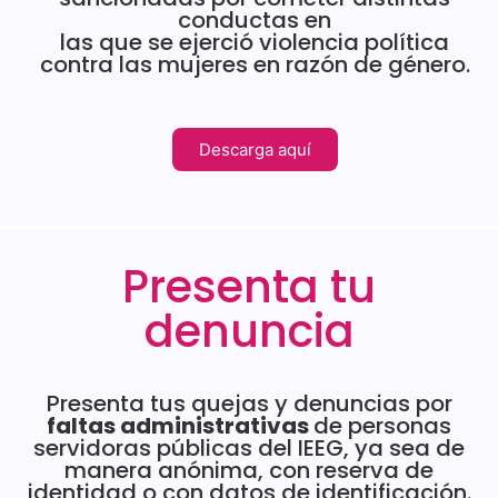
conductas en
las que se ejerció violencia política
Sesión Extraordinaria 23 de junio
contra las mujeres en razón de género.
Sesión Extraordinaria 9 de junio
Descarga aquí
Sesión Ordinaria 26 de mayo
Sesión Extraordinaria 18 de mayo
Presenta tu
Sesión Extraordinaria 11 de mayo
denuncia
Sesión Extraordinaria 7 de mayo
Presenta tus quejas y denuncias por
Sesión Ordinaria 30 de abril
faltas administrativas
de personas
servidoras públicas del IEEG, ya sea de
manera anónima, con reserva de
Sesión Extraordinaria 17 de abril
identidad o con datos de identificación.