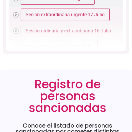
Sesión extraordinaria urgente 17 Julio
Sesión ordinaria y extraordinaria 16 Julio
Sesión Extraordinaria 14 de julio
Sesión Extraordinaria 8 de julio
Registro de
Sesión Extraordinaria 7 de julio
personas
Sesión Extraordinaria urgente 3 de julio
sancionadas
Sesión Extraordinaria 2 de julio
Conoce el listado de personas
Sesión Ordinaria 30 de junio
sancionadas por cometer distintas