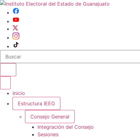
Buscar en el sitio
Abrir o cerrar menu
Inicio
Estructura IEEG
Consejo General
Integración del Consejo
Sesiones