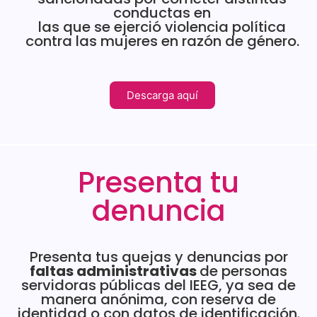
conductas en
las que se ejerció violencia política
Sesión Extraordinaria 23 de junio
contra las mujeres en razón de género.
Sesión Extraordinaria 9 de junio
Descarga aquí
Sesión Ordinaria 26 de mayo
Sesión Extraordinaria 18 de mayo
Presenta tu
Sesión Extraordinaria 11 de mayo
denuncia
Sesión Extraordinaria 7 de mayo
Presenta tus quejas y denuncias por
Sesión Ordinaria 30 de abril
faltas administrativas
de personas
servidoras públicas del IEEG, ya sea de
manera anónima, con reserva de
Sesión Extraordinaria 17 de abril
identidad o con datos de identificación.