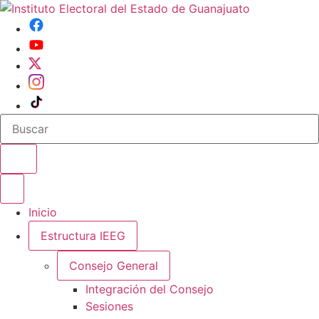
Buscar en el sitio
Abrir o cerrar menu
Inicio
Estructura IEEG
Consejo General
Integración del Consejo
Sesiones