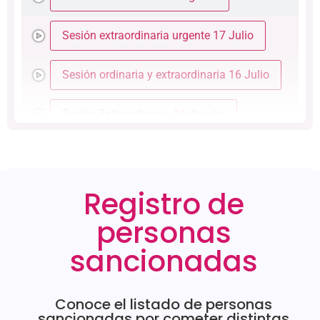
Sesión extraordinaria urgente 17 Julio
Sesión ordinaria y extraordinaria 16 Julio
Sesión Extraordinaria 14 de julio
Sesión Extraordinaria 8 de julio
Registro de
Sesión Extraordinaria 7 de julio
personas
Sesión Extraordinaria urgente 3 de julio
sancionadas
Sesión Extraordinaria 2 de julio
Conoce el listado de personas
Sesión Ordinaria 30 de junio
sancionadas por cometer distintas