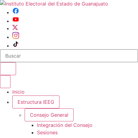
Buscar en el sitio
Abrir o cerrar menu
Inicio
Estructura IEEG
Consejo General
Integración del Consejo
Sesiones