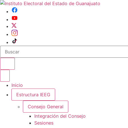
Buscar en el sitio
Abrir o cerrar menu
Inicio
Estructura IEEG
Consejo General
Integración del Consejo
Sesiones