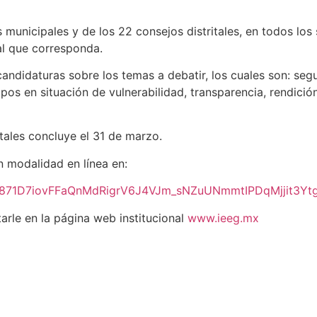
municipales y de los 22 consejos distritales, en todos los s
al que corresponda.
candidaturas sobre los temas a debatir, los cuales son: seg
 en situación de vulnerabilidad, transparencia, rendición
itales concluye el 31 de marzo.
n modalidad en línea en:
AR1871D7iovFFaQnMdRigrV6J4VJm_sNZuUNmmtIPDqMjjit3Yt
arle en la página web institucional
www.ieeg.mx