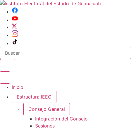
Buscar en el sitio
Abrir o cerrar menu
Inicio
Estructura IEEG
Consejo General
Integración del Consejo
Sesiones