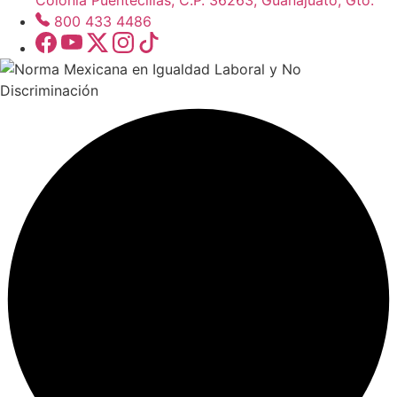
Colonia Puentecillas, C.P. 36263, Guanajuato, Gto.
800 433 4486