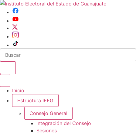
Buscar en el sitio
Abrir o cerrar menu
Inicio
Estructura IEEG
Consejo General
Integración del Consejo
Sesiones