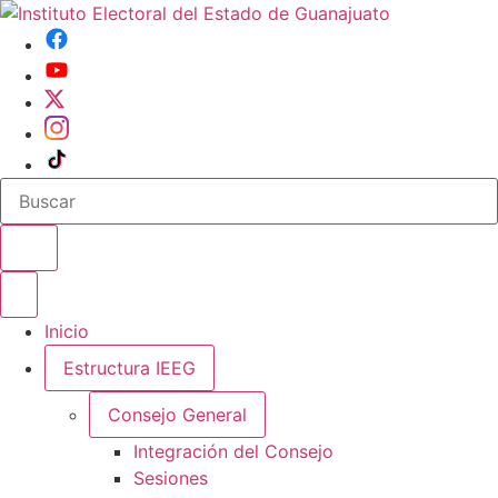
Buscar en el sitio
Abrir o cerrar menu
Inicio
Estructura IEEG
Consejo General
Integración del Consejo
Sesiones