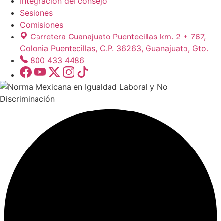
Integración del consejo
Sesiones
Comisiones
Carretera Guanajuato Puentecillas km. 2 + 767,
Colonia Puentecillas, C.P. 36263, Guanajuato, Gto.
800 433 4486