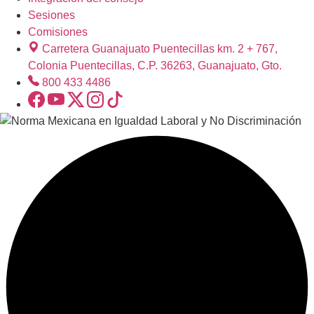
Sesiones
Comisiones
Carretera Guanajuato Puentecillas km. 2 + 767,
Colonia Puentecillas, C.P. 36263, Guanajuato, Gto.
800 433 4486