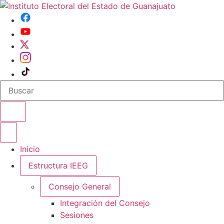
Buscar en el sitio
Abrir o cerrar menu
Inicio
Estructura IEEG
Consejo General
Integración del Consejo
Sesiones