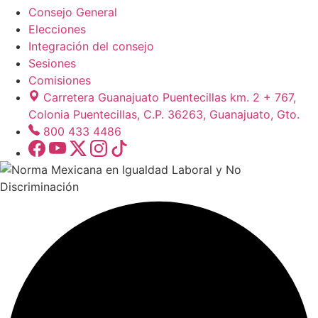
Consejo General
Elecciones
Integración del consejo
Sesiones
Comisiones
Carretera Guanajuato Puentecillas km. 2 + 767,
Colonia Puentecillas, C.P. 36263, Guanajuato, Gto.
800 433 4486