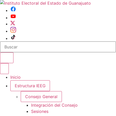
Buscar en el sitio
Abrir o cerrar menu
Inicio
Estructura IEEG
Consejo General
Integración del Consejo
Sesiones