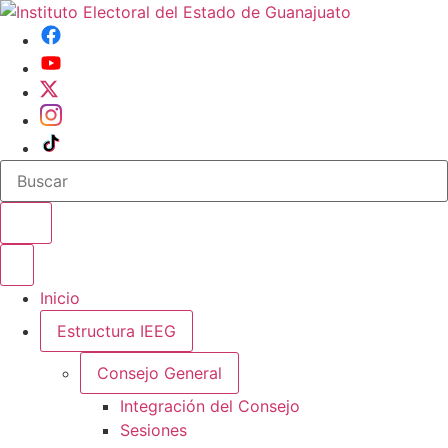
Buscar en el sitio
Abrir o cerrar menu
Inicio
Estructura IEEG
Consejo General
Integración del Consejo
Sesiones