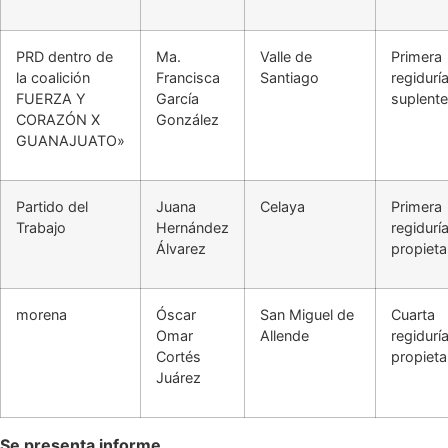
PRD dentro de
Ma.
Valle de
Primera
la coalición
Francisca
Santiago
regidurí
FUERZA Y
García
suplente
CORAZÓN X
González
GUANAJUATO»
Partido del
Juana
Celaya
Primera
Trabajo
Hernández
regidurí
Álvarez
propieta
morena
Óscar
San Miguel de
Cuarta
Omar
Allende
regidurí
Cortés
propieta
Juárez
Se presenta informe