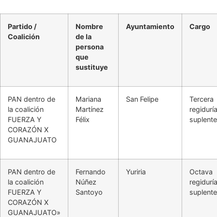
Partido /
Nombre
Ayuntamiento
Cargo
Coalición
de la
persona
que
sustituye
PAN dentro de
Mariana
San Felipe
Tercera
la coalición
Martínez
regidurí
FUERZA Y
Félix
suplente
CORAZÓN X
GUANAJUATO
PAN dentro de
Fernando
Yuriria
Octava
la coalición
Núñez
regidurí
FUERZA Y
Santoyo
suplente
CORAZÓN X
GUANAJUATO»