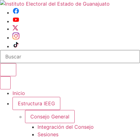
Buscar en el sitio
Abrir o cerrar menu
Inicio
Estructura IEEG
Consejo General
Integración del Consejo
Sesiones