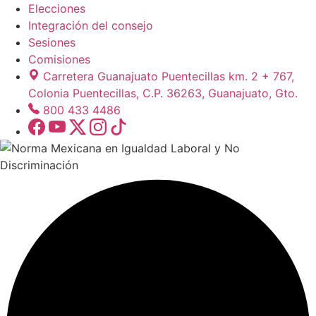
Elecciones
Integración del consejo
Sesiones
Comisiones
Carretera Guanajuato Puentecillas km. 2 + 767,
Colonia Puentecillas, C.P. 36263, Guanajuato, Gto.
800 433 4486