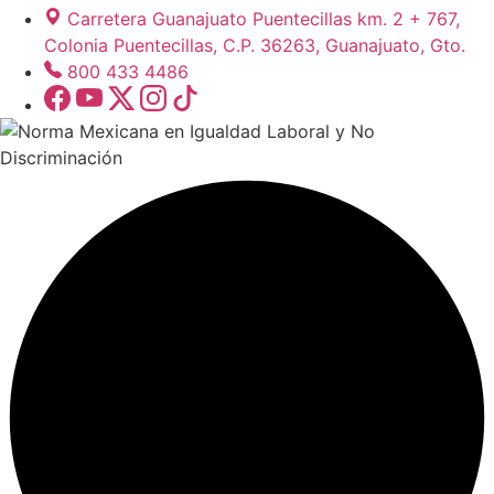
Carretera Guanajuato Puentecillas km. 2 + 767,
Colonia Puentecillas, C.P. 36263, Guanajuato, Gto.
800 433 4486