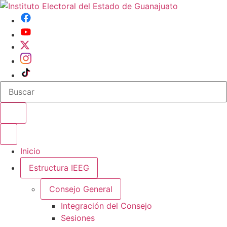
Buscar en el sitio
Abrir o cerrar menu
Inicio
Estructura IEEG
Consejo General
Integración del Consejo
Sesiones