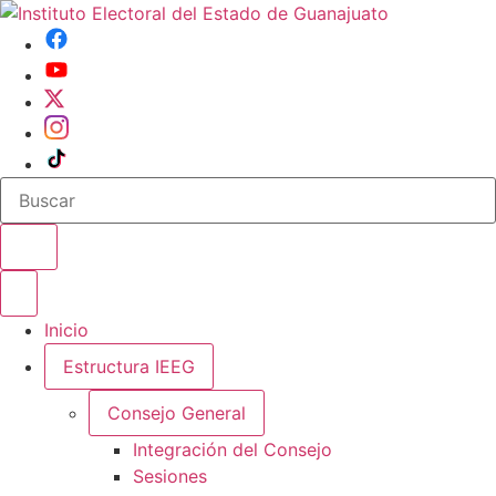
Buscar en el sitio
Abrir o cerrar menu
Inicio
Estructura IEEG
Consejo General
Integración del Consejo
Sesiones