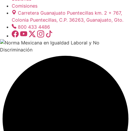
Comisiones
Carretera Guanajuato Puentecillas km. 2 + 767,
Colonia Puentecillas, C.P. 36263, Guanajuato, Gto.
800 433 4486