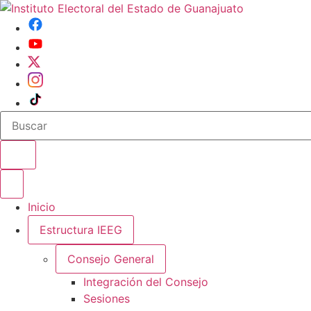
Buscar en el sitio
Abrir o cerrar menu
Inicio
Estructura IEEG
Consejo General
Integración del Consejo
Sesiones