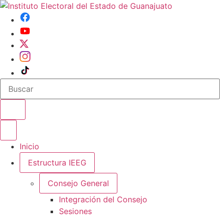
Buscar en el sitio
Abrir o cerrar menu
Inicio
Estructura IEEG
Consejo General
Integración del Consejo
Sesiones