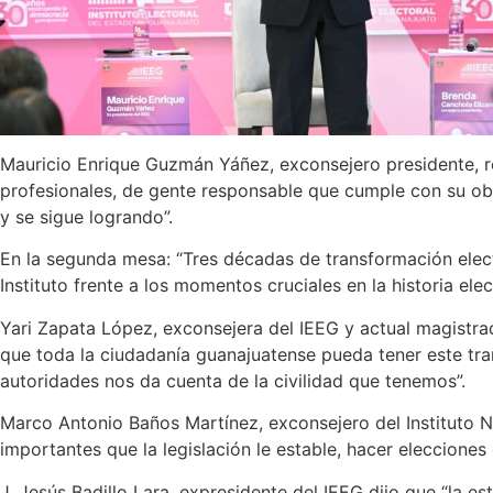
Mauricio Enrique Guzmán Yáñez, exconsejero presidente, res
profesionales, de gente responsable que cumple con su oblig
y se sigue logrando”.
En la segunda mesa: “Tres décadas de transformación electo
Instituto frente a los momentos cruciales en la historia e
Yari Zapata López, exconsejera del IEEG y actual magistra
que toda la ciudadanía guanajuatense pueda tener este tra
autoridades nos da cuenta de la civilidad que tenemos”.
Marco Antonio Baños Martínez, exconsejero del Instituto N
importantes que la legislación le estable, hacer elecciones 
J. Jesús Badillo Lara, expresidente del IEEG dijo que “la 