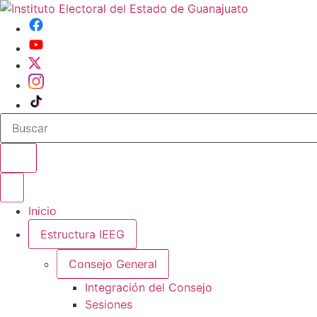
Buscar en el sitio
Abrir o cerrar menu
Inicio
Estructura IEEG
Consejo General
Integración del Consejo
Sesiones