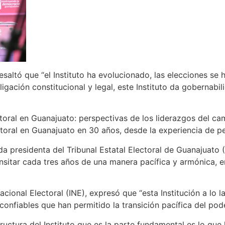
altó que “el Instituto ha evolucionado, las elecciones se 
ación constitucional y legal, este Instituto da gobernabili
ral en Guanajuato: perspectivas de los liderazgos del camb
lectoral en Guanajuato en 30 años, desde la experiencia de 
da presidenta del Tribunal Estatal Electoral de Guanajuat
nsitar cada tres años de una manera pacífica y armónica, 
acional Electoral (INE), expresó que “esta Institución a l
confiables que han permitido la transición pacífica del pode
estructura del Instituto que es la parte fundamental es lo