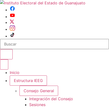
Buscar en el sitio
Abrir o cerrar menu
Inicio
Estructura IEEG
Consejo General
Integración del Consejo
Sesiones