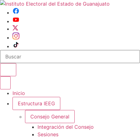
Buscar en el sitio
Abrir o cerrar menu
Inicio
Estructura IEEG
Consejo General
Integración del Consejo
Sesiones