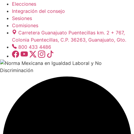
Elecciones
Integración del consejo
Sesiones
Comisiones
Carretera Guanajuato Puentecillas km. 2 + 767,
Colonia Puentecillas, C.P. 36263, Guanajuato, Gto.
800 433 4486