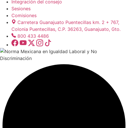
Integración del consejo
Sesiones
Comisiones
Carretera Guanajuato Puentecillas km. 2 + 767,
Colonia Puentecillas, C.P. 36263, Guanajuato, Gto.
800 433 4486