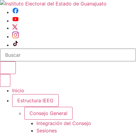
Buscar en el sitio
Abrir o cerrar menu
Inicio
Estructura IEEG
Consejo General
Integración del Consejo
Sesiones