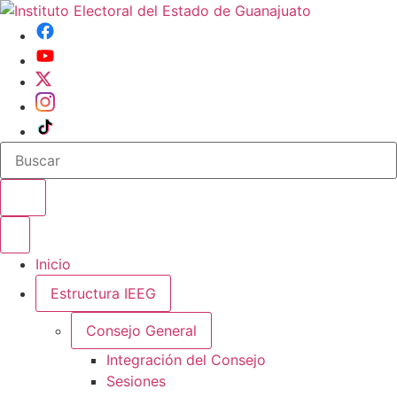
Buscar en el sitio
Abrir o cerrar menu
Inicio
Estructura IEEG
Consejo General
Integración del Consejo
Sesiones