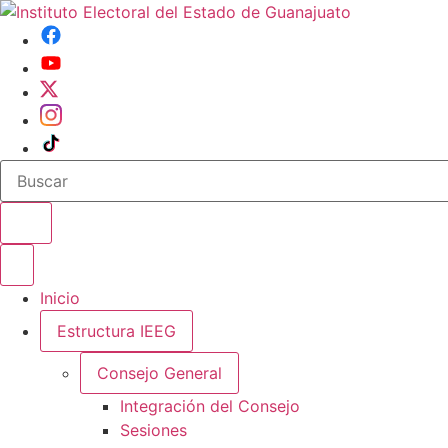
Buscar en el sitio
Abrir o cerrar menu
Inicio
Estructura IEEG
Consejo General
Integración del Consejo
Sesiones