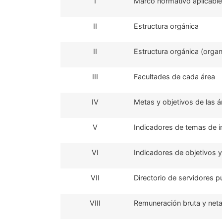
I
Marco normativo aplicable
II
Estructura orgánica
II
Estructura orgánica (orga
III
Facultades de cada área
IV
Metas y objetivos de las á
V
Indicadores de temas de i
VI
Indicadores de objetivos y
VII
Directorio de servidores p
VIII
Remuneración bruta y net