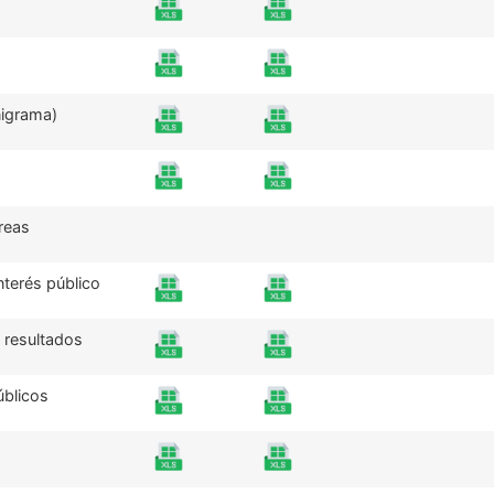
nigrama)
reas
nterés público
 resultados
úblicos
a