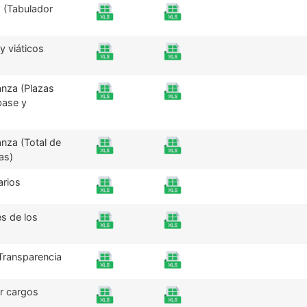
 (Tabulador
y viáticos
anza (Plazas
base y
nza (Total de
as)
arios
es de los
 Transparencia
r cargos