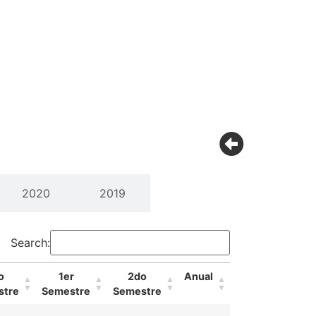
2020
2019
Search:
o
1er
2do
Anual
stre
Semestre
Semestre