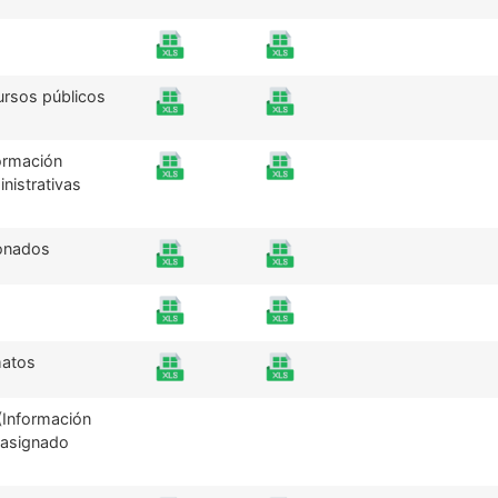
ursos públicos
formación
inistrativas
ionados
matos
(Información
 asignado