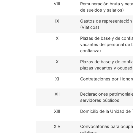
VIII
Remuneración bruta y neta
de sueldos y salarios)
IX
Gastos de representación 
(Viáticos)
X
Plazas de base y de confi
vacantes del personal de 
confianza)
X
Plazas de base y de confia
plazas vacantes y ocupad
XI
Contrataciones por Honor
XII
Declaraciones patrimonial
servidores públicos
XIII
Domicilio de la Unidad de
XIV
Convocatorias para ocupa
públicos