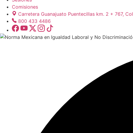
Comisiones
Carretera Guanajuato Puentecillas km. 2 + 767, Col
800 433 4486