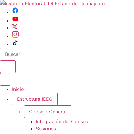
Buscar en el sitio
Abrir o cerrar menu
Inicio
Estructura IEEG
Consejo General
Integración del Consejo
Sesiones