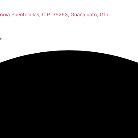
onia Puentecillas, C.P. 36263, Guanajuato, Gto.