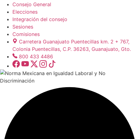
Consejo General
Elecciones
Integración del consejo
Sesiones
Comisiones
Carretera Guanajuato Puentecillas km. 2 + 767,
Colonia Puentecillas, C.P. 36263, Guanajuato, Gto.
800 433 4486