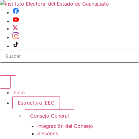
Buscar en el sitio
Abrir o cerrar menu
Inicio
Estructura IEEG
Consejo General
Integración del Consejo
Sesiones