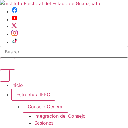
Buscar en el sitio
Abrir o cerrar menu
Inicio
Estructura IEEG
Consejo General
Integración del Consejo
Sesiones