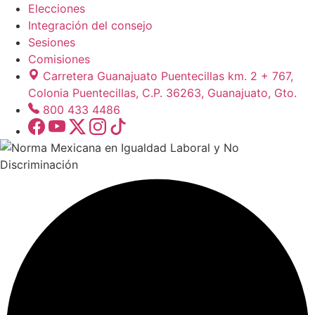
Elecciones
Integración del consejo
Sesiones
Comisiones
Carretera Guanajuato Puentecillas km. 2 + 767,
Colonia Puentecillas, C.P. 36263, Guanajuato, Gto.
800 433 4486