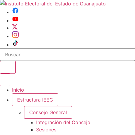
Buscar en el sitio
Abrir o cerrar menu
Inicio
Estructura IEEG
Consejo General
Integración del Consejo
Sesiones