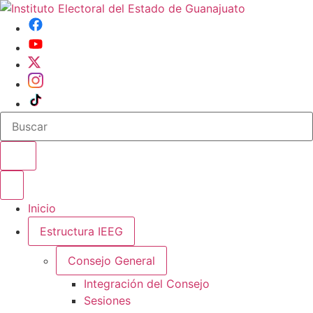
Buscar en el sitio
Abrir o cerrar menu
Inicio
Estructura IEEG
Consejo General
Integración del Consejo
Sesiones