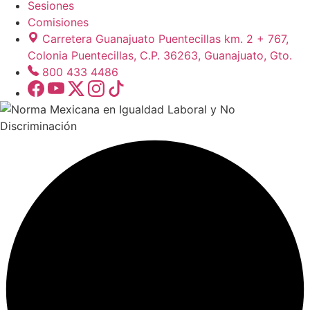
Sesiones
Comisiones
Carretera Guanajuato Puentecillas km. 2 + 767,
Colonia Puentecillas, C.P. 36263, Guanajuato, Gto.
800 433 4486