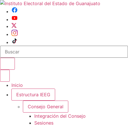
Buscar en el sitio
Abrir o cerrar menu
Inicio
Estructura IEEG
Consejo General
Integración del Consejo
Sesiones