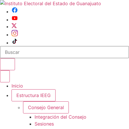
Buscar en el sitio
Abrir o cerrar menu
Inicio
Estructura IEEG
Consejo General
Integración del Consejo
Sesiones