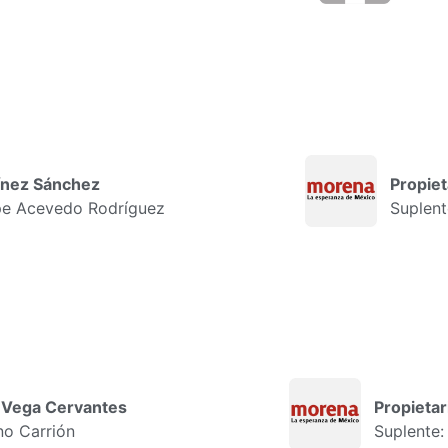
tínez Sánchez
Propiet
upe Acevedo Rodríguez
Suplent
a Vega Cervantes
Propietar
no Carrión
Suplente: