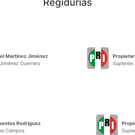
Regidurías
uel Martínez Jiménez
Propieta
 Jiménez Guerrero
Suplente:
Fuentes Rodríguez
Propi
ina Campos
Suple