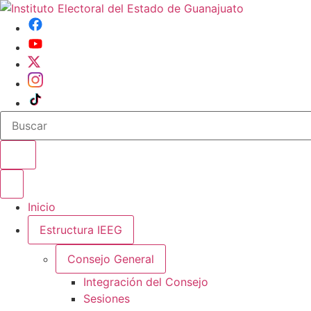
Buscar en el sitio
Abrir o cerrar menu
Inicio
Estructura IEEG
Consejo General
Integración del Consejo
Sesiones