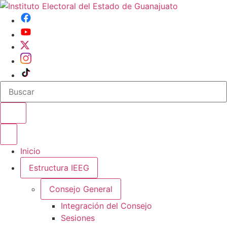
Buscar en el sitio
Abrir o cerrar menu
Inicio
Estructura IEEG
Consejo General
Integración del Consejo
Sesiones