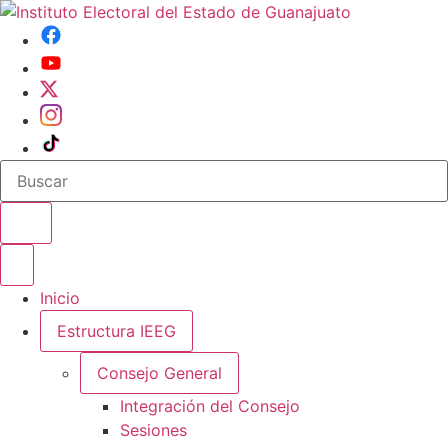
Buscar en el sitio
Abrir o cerrar menu
Inicio
Estructura IEEG
Consejo General
Integración del Consejo
Sesiones