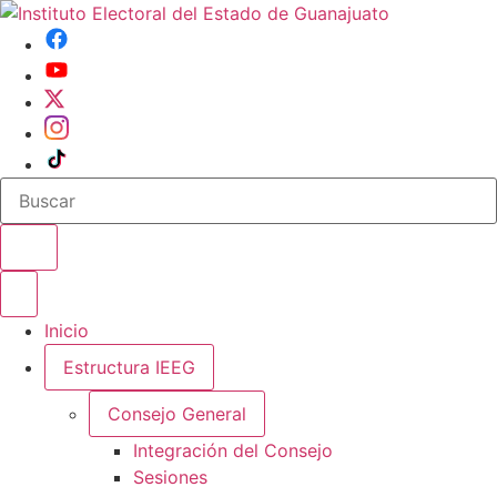
Buscar en el sitio
Abrir o cerrar menu
Inicio
Estructura IEEG
Consejo General
Integración del Consejo
Sesiones