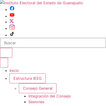
Buscar en el sitio
Abrir o cerrar menu
Inicio
Estructura IEEG
Consejo General
Integración del Consejo
Sesiones