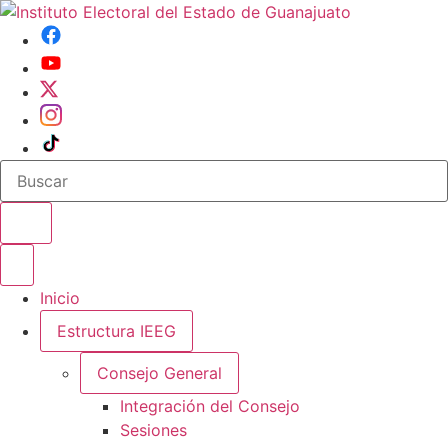
Buscar en el sitio
Abrir o cerrar menu
Inicio
Estructura IEEG
Consejo General
Integración del Consejo
Sesiones