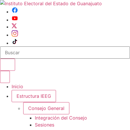
Buscar en el sitio
Abrir o cerrar menu
Inicio
Estructura IEEG
Consejo General
Integración del Consejo
Sesiones