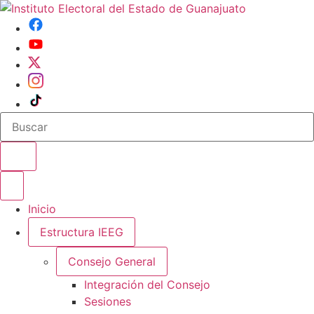
Buscar en el sitio
Abrir o cerrar menu
Inicio
Estructura IEEG
Consejo General
Integración del Consejo
Sesiones