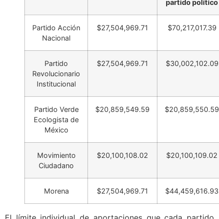
partido político
Partido Acción
$27,504,969.71
$70,217,017.39
Nacional
Partido
$27,504,969.71
$30,002,102.09
Revolucionario
Institucional
Partido Verde
$20,859,549.59
$20,859,550.59
Ecologista de
México
Movimiento
$20,100,108.02
$20,100,109.02
Ciudadano
Morena
$27,504,969.71
$44,459,616.93
El límite individual de aportaciones que cada partido