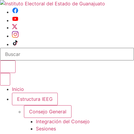
Buscar en el sitio
Abrir o cerrar menu
Inicio
Estructura IEEG
Consejo General
Integración del Consejo
Sesiones