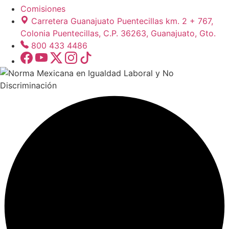
Comisiones
Carretera Guanajuato Puentecillas km. 2 + 767,
Colonia Puentecillas, C.P. 36263, Guanajuato, Gto.
800 433 4486