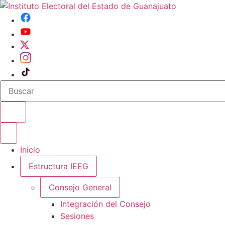
Buscar en el sitio
Abrir o cerrar menu
Inicio
Estructura IEEG
Consejo General
Integración del Consejo
Sesiones