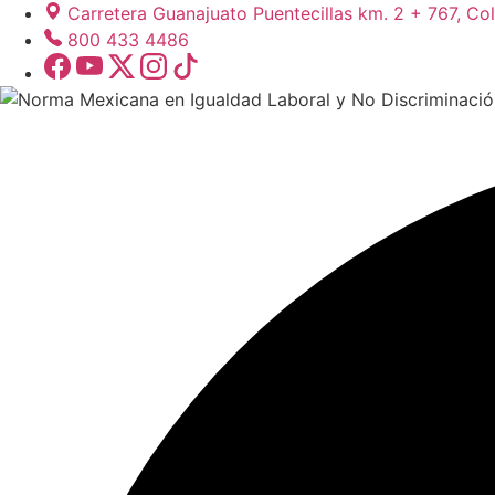
Carretera Guanajuato Puentecillas km. 2 + 767, Col
800 433 4486