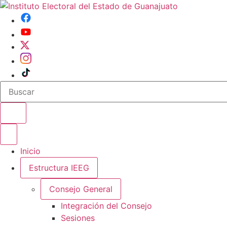
Buscar en el sitio
Abrir o cerrar menu
Inicio
Estructura IEEG
Consejo General
Integración del Consejo
Sesiones